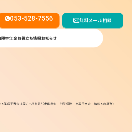
053-528-7556
無料メール相談
内
障害年金お役立ち情報
お知らせ
【受付時間】平日9:00〜17:00
金と傷病手当金は両方もらえる？（老齢年金 労災保険 出産手当金 給料との調整）