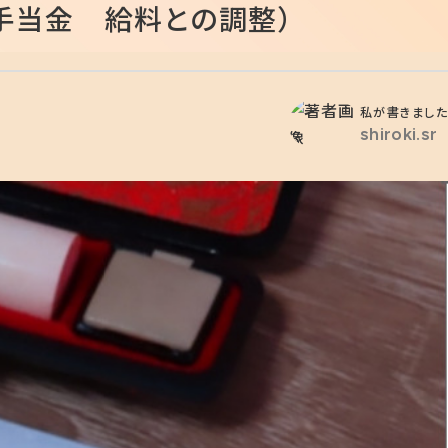
産手当金 給料との調整）
私が書きました
shiroki.sr