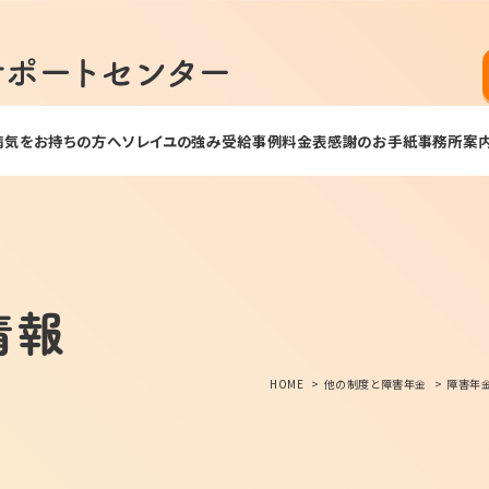
病気をお持ちの方へ
ソレイユの強み
受給事例
料金表
感謝のお手紙
事務所案
情報
HOME
他の制度と障害年金
障害年