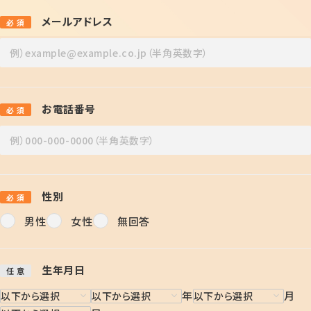
メールアドレス
必 須
お電話番号
必 須
性別
必 須
男性
女性
無回答
生年月日
任 意
年
月