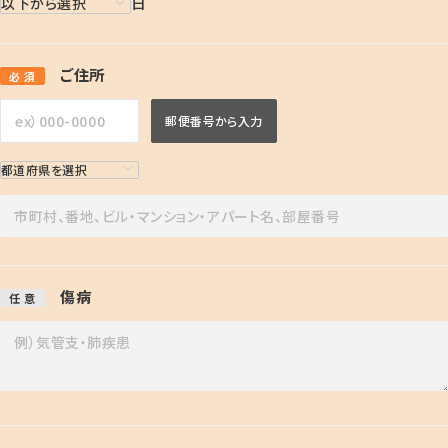
日
ご住所
必 須
郵便番号から入力
傷病
任 意