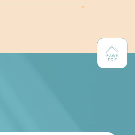
PAGE
TOP
！