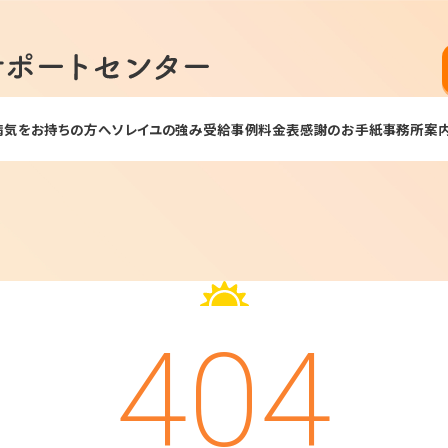
病気をお持ちの方へ
ソレイユの強み
受給事例
料金表
感謝のお手紙
事務所案
404