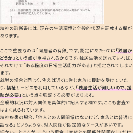
精神の診断書には、現在の生活環境と全般的状況を記載する欄が
あります。
ここで重要なのは「同居者の有無」です。認定にあたっては
「
独居か
どうか
」
という点が重視される
からです。独居生活を送れていれば、
それだけで「ある程度の日常生活能力がある」と推定されてしまい
ます。
就労の場合と同じく、例えば近くに住む家族に援助を受けていた
り、福祉サービスを利用しているなど、
「
独居生活が難しいので、援
助が必要
」
という点を強調する必要があります。
全般的状況は対人関係を具体的に記入する欄です。ここも審査で
はよく見られています。
精神疾患の場合、「他人との人間関係はないけど、家族とは普通に
話せる」というような、対人関係が限定的なケースが多いです。
細かいことですが、こういう場合、
「家族との関係は問題なし」だけ