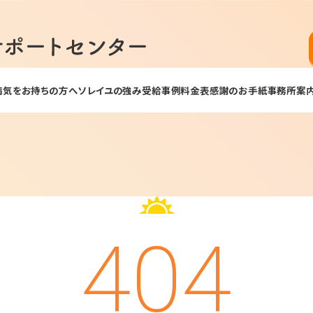
病気をお持ちの方へ
ソレイユの強み
受給事例
料金表
感謝のお手紙
事務所案
404