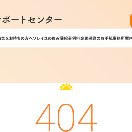
病気をお持ちの方へ
ソレイユの強み
受給事例
料金表
感謝のお手紙
事務所案
404